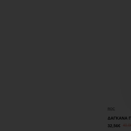
Έκπτωση
ROC
ΔΑΓΚΑΝΑ Π
32,56€
40,0