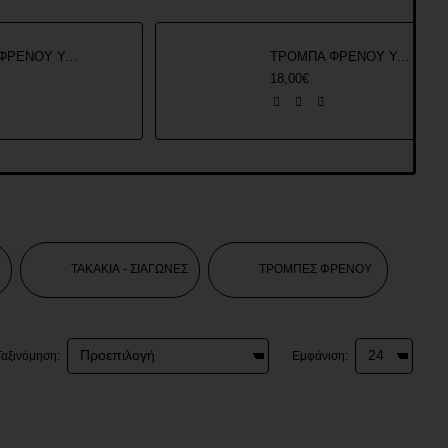
ΤΡΟΜΠΑ ΦΡΕΝΟΥ YAMAHA CRYPTON X 135 ROC
ΤΡΟΜΠΑ ΦΡΕΝΟΥ YAMAHA CRYPTON ROC
18,00€
ΤΑΚΑΚΙΑ - ΣΙΑΓΩΝΕΣ
ΤΡΟΜΠΕΣ ΦΡΕΝΟΥ
Ταξινόμηση:
Εμφάνιση: