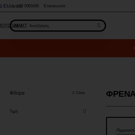
Ελληνικά
213 0055695
Επικοινωνία
All
Αναζήτηση...
ΦΡΕΝ
Φίλτρα
Clear
Τιμή
Περισσότ