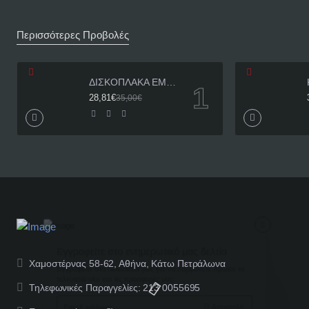
Περισσότερες Προβολές
ΔΙΣΚΟΠΛΑΚΑ ΕΜΠΡΟΣ HONDA INNOVA 125 ΓΝΗΣΙΑ
28,81€
35,00€
Εγγραφείτε στο ενημερωτικό μας δελτίο
Χαμοστέρνας 58-62, Αθήνα, Κάτω Πετράλωνα
Εγγραφείτε στο newsletter μας για να λαμβάνετε πρώτοι τα
τελευταία νέα και τις προσφορές μας.
Τηλεφωνικές Παραγγελίες: 213 0055695
Email