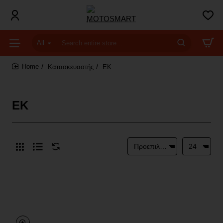
All
Search
entire
Κατασκευαστής
EK
store...
home
EK