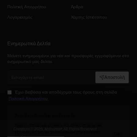
Πολιτική Απορρήτου
Άρθρα
Λογαριασμός
Χάρτης Ιστιότοπου
Ενημερωτικά Δελτία
Μείνετε ενημερωμένοι για νέα και προσφορές εγγραφόμενοι στο
ενημερωτικό μας δελτίο
Εισαγάγετε
Αποστολή
email
Έχω διαβάσει και αποδέχομαι τους όρους στη σελίδα
Πολιτική Απορρήτου
Χρησιμοποιούμε cookies 🍪
Χρησιμοποιούμε cookies και άλλες παρόμοιες
Copyright © 2026, Motosmart, All Rights Reserved
τεχνολογίες για να βελτιώσουμε την εμπειρία
OK