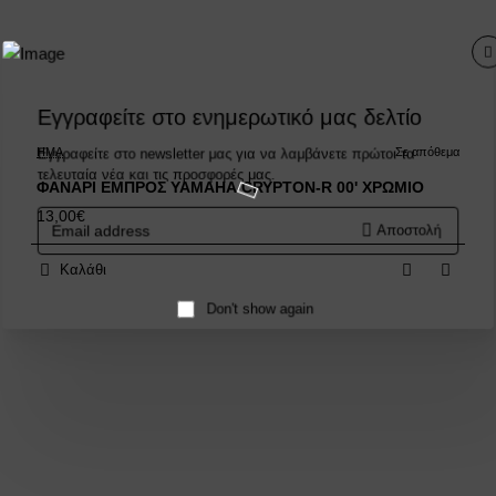
Εγγραφείτε στο ενημερωτικό μας δελτίο
Εγγραφείτε στο newsletter μας για να λαμβάνετε πρώτοι τα
HMA
Σε απόθεμα
τελευταία νέα και τις προσφορές μας.
ΦΑΝΑΡΙ ΕΜΠΡΟΣ YAMAHA CRYPTON-R 00' ΧΡΩΜΙΟ
13,00€
Email
Αποστολή
address
Καλάθι
Don't show again