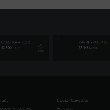
ΕΛΑΣΤΙΚΑ AT701 250-17 k' 275-17 ASPIRA ΖΕΥΓΑΡΙ
ΚΑΡΜΠΥΡΑΤΕΡ SHARK 20mm CM 200
43,59€
35,44€
53,50€
43,50€
α εμάς
Ιστορικό Παραγγελιών
ικοινωνήστε μαζί μας
Αγαπημένα