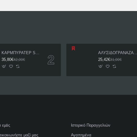
ΚΑΡΜΠΥΡΑΤΕΡ SHARK 26mm DT175
ΑΛΥΣΙΔΟΓΡΑΝΑΖΑ ΣΕΤ KAWASAKI KAZE-R 11
35,80€
25,42€
42,00€
31,00€
α εμάς
Ιστορικό Παραγγελιών
ικοινωνήστε μαζί μας
Αγαπημένα