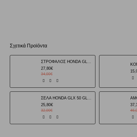
35413457
Σχετικά Προϊόντα
ΣΤΡΟΦΑΛΟΣ HONDA GLX 90 W.STANDARD
27,80€
15,
34,00€
ΣΕΛΑ HONDA GLX 50 GLX 90
25,80€
37,
32,00€
46,